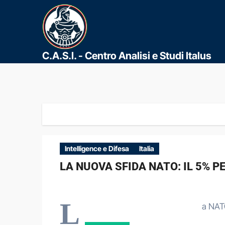
C.A.S.I. - Centro Analisi e Studi Italus
Intelligence e Difesa
Italia
LA NUOVA SFIDA NATO: IL 5% 
L
a NATO