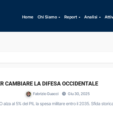
Vai
al
Home
Chi Siamo
Report
Analisi
Atti
contenuto
PER CAMBIARE LA DIFESA OCCIDENTALE
Fabrizio Guacci
Giu 30, 2025
 alza al 5% del PIL la spesa militare entro il 2035. Sfida storica 