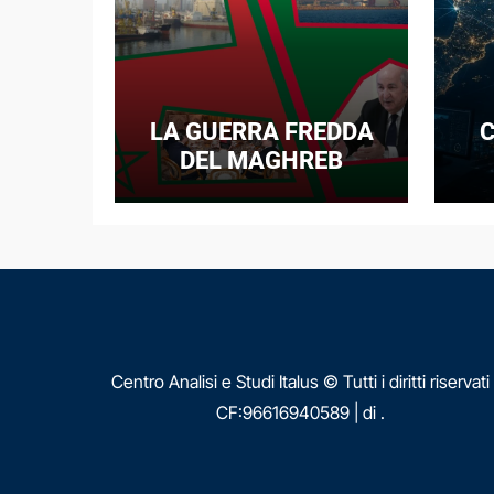
LA GUERRA FREDDA
C
DEL MAGHREB
I
E
N
Centro Analisi e Studi Italus © Tutti i diritti riservati
CF:96616940589
|
di
.