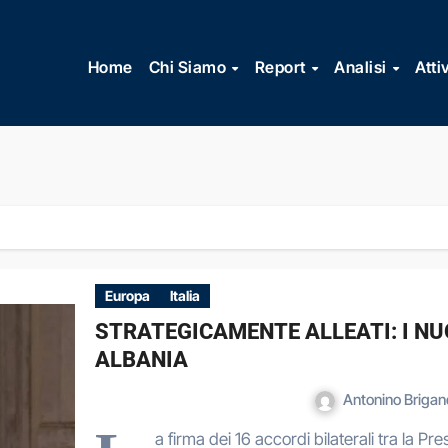
Vai
al
Home
Chi Siamo
Report
Analisi
Atti
contenuto
Europa
Italia
STRATEGICAMENTE ALLEATI: I NUO
ALBANIA
Antonino Brigan
a firma dei 16 accordi bilaterali tra la Pr