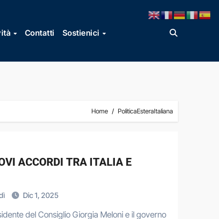
vità
Contatti
Sostienici
Home
PoliticaEsteraItaliana
VI ACCORDI TRA ITALIA E
dì
Dic 1, 2025
esidente del Consiglio Giorgia Meloni e il governo