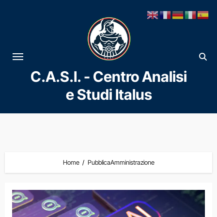
Vai
al
contenuto
C.A.S.I. - Centro Analisi
e Studi Italus
Home
PubblicaAmministrazione