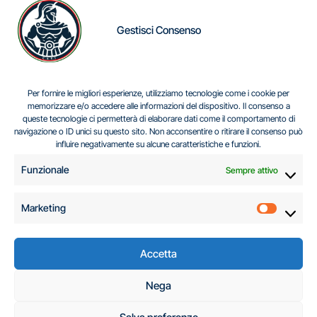
Gestisci Consenso
IL DILEMMA SERBO
Per fornire le migliori esperienze, utilizziamo tecnologie come i cookie per
memorizzare e/o accedere alle informazioni del dispositivo. Il consenso a
queste tecnologie ci permetterà di elaborare dati come il comportamento di
navigazione o ID unici su questo sito. Non acconsentire o ritirare il consenso può
Centro Analisi e Studi Italus © Tutti i diritti riservati
influire negativamente su alcune caratteristiche e funzioni.
CF:96616940589
|
di
.
Funzionale
Sempre attivo
Marketing
Marketi
Accetta
C.A.S.I. – Centro
Nega
Analisi e Studi Italus