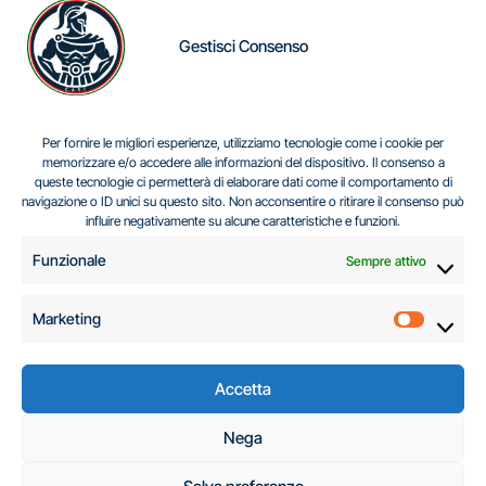
Gestisci Consenso
IL DILEMMA SERBO
Per fornire le migliori esperienze, utilizziamo tecnologie come i cookie per
memorizzare e/o accedere alle informazioni del dispositivo. Il consenso a
queste tecnologie ci permetterà di elaborare dati come il comportamento di
navigazione o ID unici su questo sito. Non acconsentire o ritirare il consenso può
Centro Analisi e Studi Italus © Tutti i diritti riservati
influire negativamente su alcune caratteristiche e funzioni.
CF:96616940589
|
di
.
Funzionale
Sempre attivo
Marketing
Marketi
Accetta
C.A.S.I. – Centro
Nega
Analisi e Studi Italus