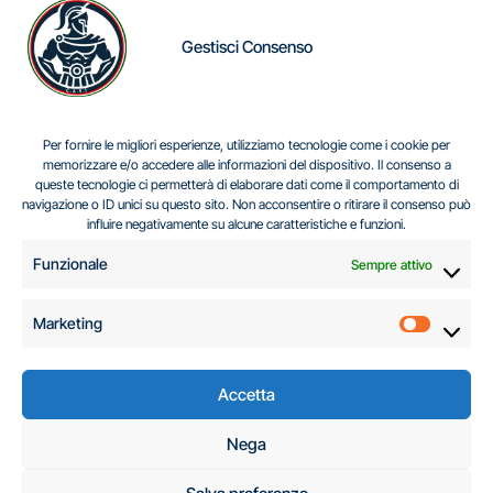
Gestisci Consenso
IL DILEMMA SERBO
Per fornire le migliori esperienze, utilizziamo tecnologie come i cookie per
memorizzare e/o accedere alle informazioni del dispositivo. Il consenso a
queste tecnologie ci permetterà di elaborare dati come il comportamento di
navigazione o ID unici su questo sito. Non acconsentire o ritirare il consenso può
Centro Analisi e Studi Italus © Tutti i diritti riservati
influire negativamente su alcune caratteristiche e funzioni.
CF:96616940589
|
di
.
Funzionale
Sempre attivo
Marketing
Marketi
Accetta
C.A.S.I. – Centro
Nega
Analisi e Studi Italus