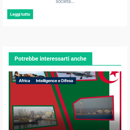
società…
Leggi tutto
Potrebbe interessarti anche
Africa
Intelligence e Difesa