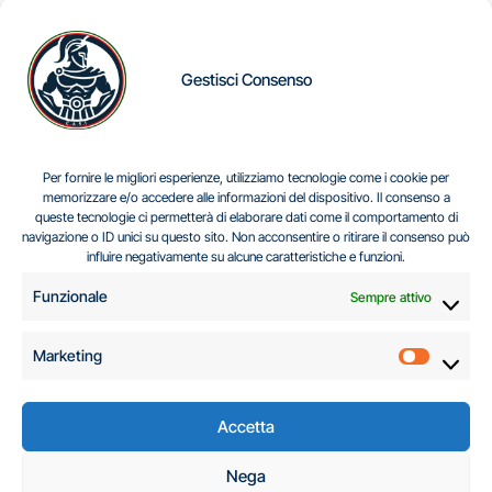
Gestisci Consenso
IL DILEMMA SERBO
Per fornire le migliori esperienze, utilizziamo tecnologie come i cookie per
memorizzare e/o accedere alle informazioni del dispositivo. Il consenso a
queste tecnologie ci permetterà di elaborare dati come il comportamento di
navigazione o ID unici su questo sito. Non acconsentire o ritirare il consenso può
Centro Analisi e Studi Italus © Tutti i diritti riservati
influire negativamente su alcune caratteristiche e funzioni.
CF:96616940589
|
di
.
Funzionale
Sempre attivo
Marketing
Marketi
Accetta
C.A.S.I. – Centro
Nega