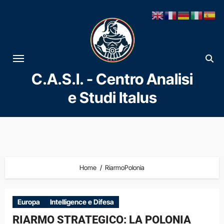
Vai
al
contenuto
C.A.S.I. - Centro Analisi
e Studi Italus
Home
RiarmoPolonia
Europa
Intelligence e Difesa
RIARMO STRATEGICO: LA POLONIA