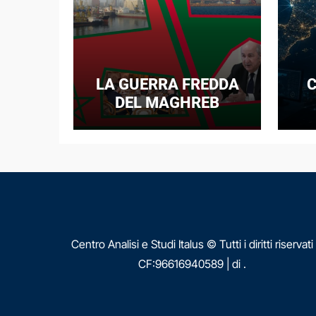
LA GUERRA FREDDA
C
DEL MAGHREB
I
E
N
Centro Analisi e Studi Italus © Tutti i diritti riservati
CF:96616940589
|
di
.