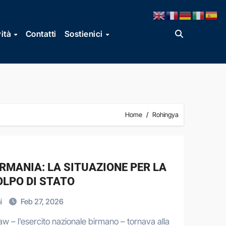
vità
Contatti
Sostienici
Home
Rohingya
RMANIA: LA SITUAZIONE PER LA
OLPO DI STATO
i
Feb 27, 2026
aw – l’esercito nazionale birmano – tornava alla