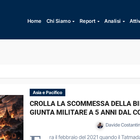
Vai
al
Home
Chi Siamo
Report
Analisi
Atti
contenuto
Asia e Pacifico
CROLLA LA SCOMMESSA DELLA BI
GIUNTA MILITARE A 5 ANNI DAL C
Davide Costantin
ra il febbraio del 2021 quando il Tatmad