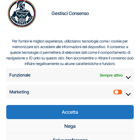
Gestisci Consenso
IL DILEMMA SERBO
Per fornire le migliori esperienze, utilizziamo tecnologie come i cookie per
memorizzare e/o accedere alle informazioni del dispositivo. Il consenso a
queste tecnologie ci permetterà di elaborare dati come il comportamento di
navigazione o ID unici su questo sito. Non acconsentire o ritirare il consenso può
Centro Analisi e Studi Italus © Tutti i diritti riservati
influire negativamente su alcune caratteristiche e funzioni.
CF:96616940589
|
di
.
Funzionale
Sempre attivo
Marketing
Marketi
Accetta
C.A.S.I. – Centro
Nega
Analisi e Studi Italus