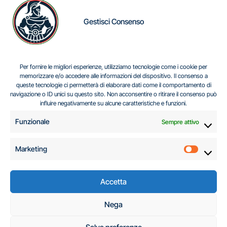
Gestisci Consenso
IL DILEMMA SERBO
Per fornire le migliori esperienze, utilizziamo tecnologie come i cookie per
memorizzare e/o accedere alle informazioni del dispositivo. Il consenso a
queste tecnologie ci permetterà di elaborare dati come il comportamento di
navigazione o ID unici su questo sito. Non acconsentire o ritirare il consenso può
Centro Analisi e Studi Italus © Tutti i diritti riservati
influire negativamente su alcune caratteristiche e funzioni.
CF:96616940589
|
di
.
Funzionale
Sempre attivo
Marketing
Marketi
Accetta
C.A.S.I. – Centro
Nega
Analisi e Studi Italus