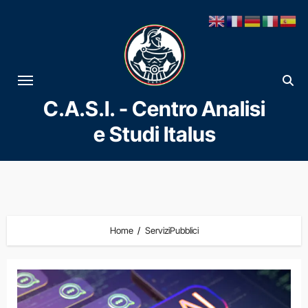
Vai
al
contenuto
C.A.S.I. - Centro Analisi
e Studi Italus
Home
ServiziPubblici