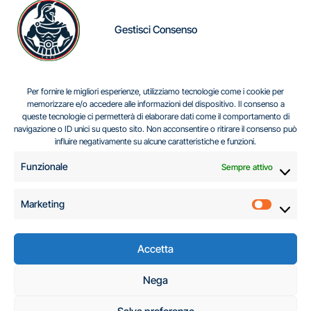
Gestisci Consenso
IL DILEMMA SERBO
Per fornire le migliori esperienze, utilizziamo tecnologie come i cookie per
memorizzare e/o accedere alle informazioni del dispositivo. Il consenso a
queste tecnologie ci permetterà di elaborare dati come il comportamento di
navigazione o ID unici su questo sito. Non acconsentire o ritirare il consenso può
Centro Analisi e Studi Italus © Tutti i diritti riservati
influire negativamente su alcune caratteristiche e funzioni.
CF:96616940589
|
di
.
Funzionale
Sempre attivo
Marketing
Marketi
Accetta
C.A.S.I. – Centro
Nega
Analisi e Studi Italus