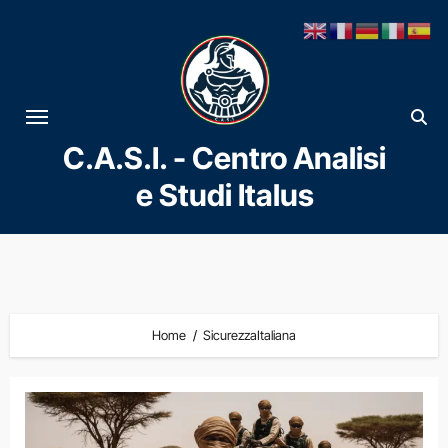
Vai
al
contenuto
C.A.S.I. - Centro Analisi
e Studi Italus
Home
SicurezzaItaliana