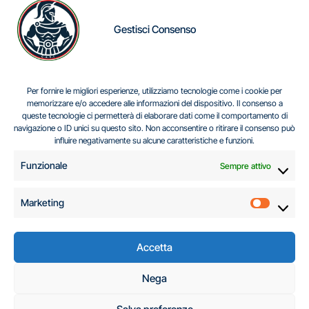
Gestisci Consenso
IL DILEMMA SERBO
Per fornire le migliori esperienze, utilizziamo tecnologie come i cookie per
memorizzare e/o accedere alle informazioni del dispositivo. Il consenso a
queste tecnologie ci permetterà di elaborare dati come il comportamento di
navigazione o ID unici su questo sito. Non acconsentire o ritirare il consenso può
Centro Analisi e Studi Italus © Tutti i diritti riservati
influire negativamente su alcune caratteristiche e funzioni.
CF:96616940589
|
di
.
Funzionale
Sempre attivo
Marketing
Marketi
Accetta
C.A.S.I. – Centro
Nega
Analisi e Studi Italus