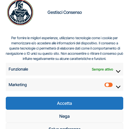
Gestisci Consenso
IL DILEMMA SERBO
Per fornire le migliori esperienze, utilizziamo tecnologie come i cookie per
memorizzare e/o accedere alle informazioni del dispositivo. Il consenso a
queste tecnologie ci permetterà di elaborare dati come il comportamento di
navigazione o ID unici su questo sito. Non acconsentire o ritirare il consenso può
Centro Analisi e Studi Italus © Tutti i diritti riservati
influire negativamente su alcune caratteristiche e funzioni.
CF:96616940589
|
di
.
Funzionale
Sempre attivo
Marketing
Marketi
Accetta
C.A.S.I. – Centro
Nega
Analisi e Studi Italus