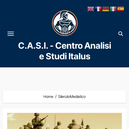
Vai
al
contenuto
C.A.S.I. - Centro Analisi
e Studi Italus
Home
SilenzioMediatico