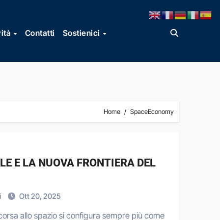
vità
Contatti
Sostienici
Home
SpaceEconomy
LE E LA NUOVA FRONTIERA DEL
i
Ott 20, 2025
corsa allo spazio si configura sempre più come