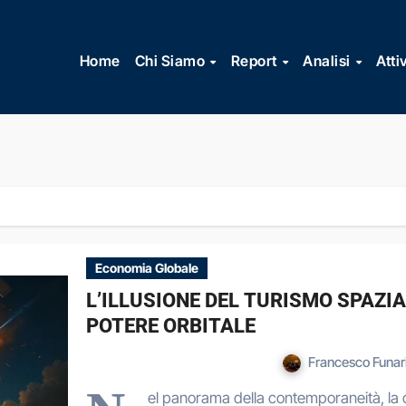
Vai
al
Home
Chi Siamo
Report
Analisi
Atti
contenuto
Economia Globale
L’ILLUSIONE DEL TURISMO SPAZIA
POTERE ORBITALE
Francesco Funar
el panorama della contemporaneità, la 