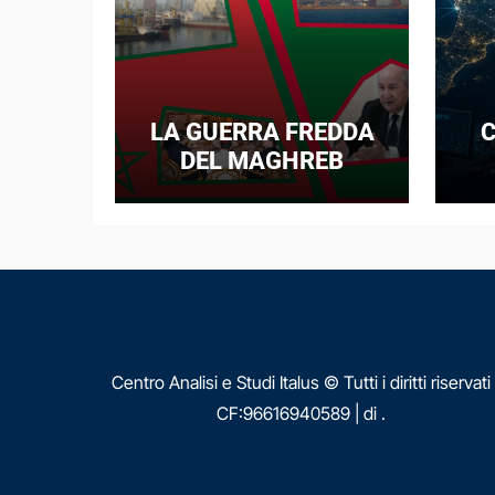
LA GUERRA FREDDA
C
DEL MAGHREB
I
E
N
Centro Analisi e Studi Italus © Tutti i diritti riservati
CF:96616940589
|
di
.