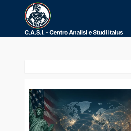
C.A.S.I. - Centro Analisi e Studi Italus