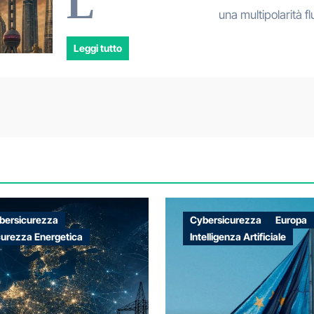
L
una multipolarità f
Leggi tutto
bersicurezza
Cybersicurezza
Europa
curezza Energetica
Intelligenza Artificiale