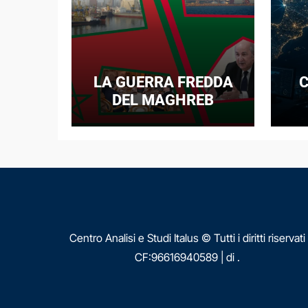
LA GUERRA FREDDA
C
DEL MAGHREB
I
E
N
Centro Analisi e Studi Italus © Tutti i diritti riservati
CF:96616940589
|
di
.