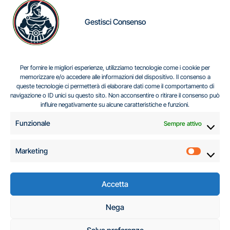
Gestisci Consenso
IL DILEMMA SERBO
Per fornire le migliori esperienze, utilizziamo tecnologie come i cookie per
memorizzare e/o accedere alle informazioni del dispositivo. Il consenso a
queste tecnologie ci permetterà di elaborare dati come il comportamento di
navigazione o ID unici su questo sito. Non acconsentire o ritirare il consenso può
Centro Analisi e Studi Italus © Tutti i diritti riservati
influire negativamente su alcune caratteristiche e funzioni.
CF:96616940589
|
di
.
Funzionale
Sempre attivo
Marketing
Marketi
Accetta
C.A.S.I. – Centro
Nega
Analisi e Studi Italus