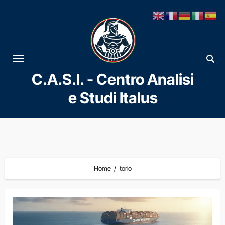
Vai
al
contenuto
C.A.S.I. - Centro Analisi
e Studi Italus
Home
torio