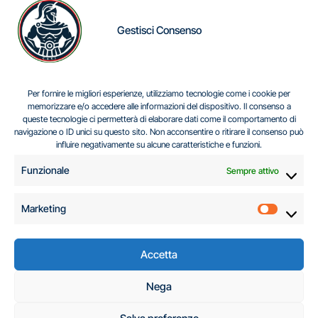
Gestisci Consenso
IL DILEMMA SERBO
Per fornire le migliori esperienze, utilizziamo tecnologie come i cookie per
memorizzare e/o accedere alle informazioni del dispositivo. Il consenso a
queste tecnologie ci permetterà di elaborare dati come il comportamento di
navigazione o ID unici su questo sito. Non acconsentire o ritirare il consenso può
Centro Analisi e Studi Italus © Tutti i diritti riservati
influire negativamente su alcune caratteristiche e funzioni.
CF:96616940589
|
di
.
Funzionale
Sempre attivo
Marketing
Marketi
Accetta
C.A.S.I. – Centro
Nega
Analisi e Studi Italus