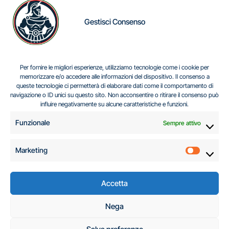
Gestisci Consenso
IL DILEMMA SERBO
Per fornire le migliori esperienze, utilizziamo tecnologie come i cookie per
memorizzare e/o accedere alle informazioni del dispositivo. Il consenso a
queste tecnologie ci permetterà di elaborare dati come il comportamento di
navigazione o ID unici su questo sito. Non acconsentire o ritirare il consenso può
Centro Analisi e Studi Italus © Tutti i diritti riservati
influire negativamente su alcune caratteristiche e funzioni.
CF:96616940589
|
di
.
Funzionale
Sempre attivo
Marketing
Marketi
Accetta
C.A.S.I. – Centro
Nega
Analisi e Studi Italus