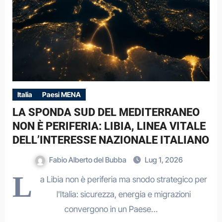
Italia
Paesi MENA
LA SPONDA SUD DEL MEDITERRANEO
NON È PERIFERIA: LIBIA, LINEA VITALE
DELL’INTERESSE NAZIONALE ITALIANO
Fabio Alberto del Bubba
Lug 1, 2026
L
a Libia non è periferia ma snodo strategico per
l'Italia: sicurezza, energia e migrazioni
convergono in un Paese…