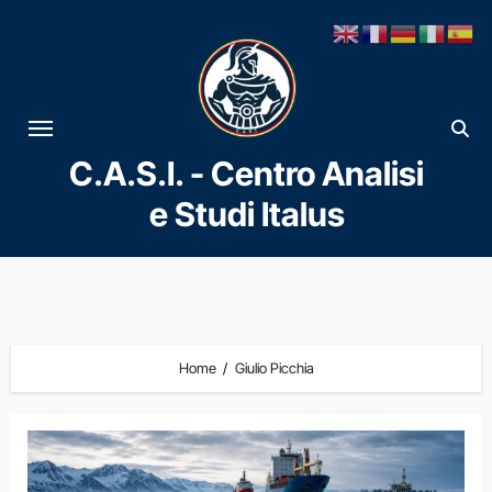
Vai
al
contenuto
C.A.S.I. - Centro Analisi
e Studi Italus
Home
Giulio Picchia