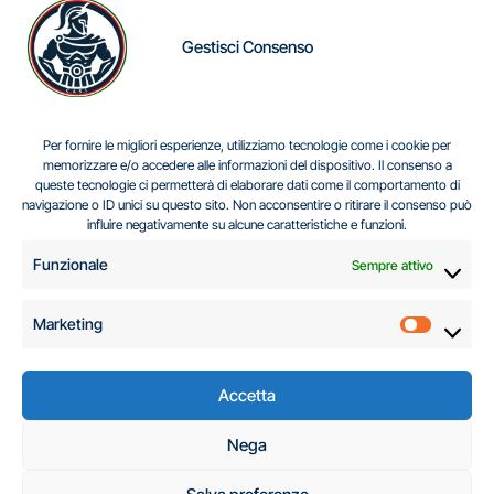
Gestisci Consenso
IL DILEMMA SERBO
Per fornire le migliori esperienze, utilizziamo tecnologie come i cookie per
memorizzare e/o accedere alle informazioni del dispositivo. Il consenso a
queste tecnologie ci permetterà di elaborare dati come il comportamento di
navigazione o ID unici su questo sito. Non acconsentire o ritirare il consenso può
Centro Analisi e Studi Italus © Tutti i diritti riservati
influire negativamente su alcune caratteristiche e funzioni.
CF:96616940589
|
di
.
Funzionale
Sempre attivo
Marketing
Marketi
Accetta
C.A.S.I. – Centro
Nega
Analisi e Studi Italus