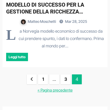
MODELLO DI SUCCESSO PER LA
GESTIONE DELLA RICCHEZZA
NAZIONALE
Matteo Moschetti
Mar 28, 2025
L
a Norvegia modello economico di successo da
cui prendere spunto, i dati lo confermano. Prima
al mondo per…
Leggi tutto
Paginazione
1
…
3
4
degli
« Pagina precedente
articoli