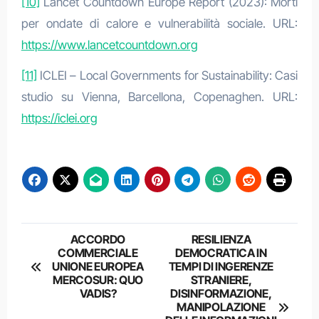
[10]
Lancet Countdown Europe Report (2023): Morti
per ondate di calore e vulnerabilità sociale. URL:
https://www.lancetcountdown.org
[11]
ICLEI – Local Governments for Sustainability: Casi
studio su Vienna, Barcellona, Copenaghen. URL:
https://iclei.org
Navigazione
ACCORDO
RESILIENZA
COMMERCIALE
DEMOCRATICA IN
articoli
UNIONE EUROPEA
TEMPI DI INGERENZE
MERCOSUR: QUO
STRANIERE,
VADIS?
DISINFORMAZIONE,
MANIPOLAZIONE