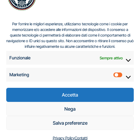
IL DILEMMA SERBO
Per fornire le migliori esperienze, utilizziamo tecnologie come i cookie per
memorizzare e/o accedere alle informazioni del dispositivo. Il consenso a
queste tecnologie ci permetterà di elaborare dati come il comportamento di
navigazione o ID unici su questo sito. Non acconsentire o ritirare il consenso può
Centro Analisi e Studi Italus © Tutti i diritti riservati
influire negativamente su alcune caratteristiche e funzioni.
CF:96616940589
|
di
.
Funzionale
Sempre attivo
Marketing
Marketi
Accetta
C.A.S.I. – Centro
Nega
Analisi e Studi Italus
Salva preferenze
Privacy Policy
Contatti