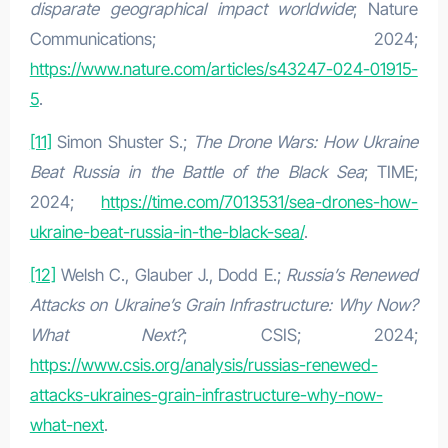
disparate geographical impact worldwide
; Nature
Communications; 2024;
https://www.nature.com/articles/s43247-024-01915-
5
.
[11]
Simon Shuster S.;
The Drone Wars: How Ukraine
Beat Russia in the Battle of the Black Sea
; TIME;
2024;
https://time.com/7013531/sea-drones-how-
ukraine-beat-russia-in-the-black-sea/
.
[12]
Welsh C., Glauber J., Dodd E.;
Russia’s Renewed
Attacks on Ukraine’s Grain Infrastructure: Why Now?
What Next?
; CSIS; 2024;
https://www.csis.org/analysis/russias-renewed-
attacks-ukraines-grain-infrastructure-why-now-
what-next
.