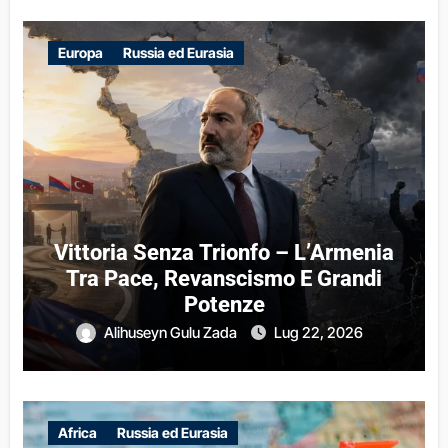
Europa
Russia ed Eurasia
Vittoria Senza Trionfo – L’Armenia
Tra Pace, Revanscismo E Grandi
Potenze
Alihuseyn Gulu Zada
Lug 22, 2026
Africa
Russia ed Eurasia