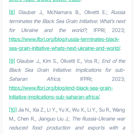
[8]
Glauber J., McNamara B., Olivetti E.;
Russia
terminates the Black Sea Grain Initiative: What’s next
for Ukraine and the world?
; IFPRI; 2023;
https://www.ifpri.org/blog/russia-terminates-black-
sea-grain-initiative-whats-next-ukraine-and-world/
.
[9]
Glauber J., Kim S., Olivetti E., Vos R.;
End of the
Black Sea Grain Initiative: Implications for sub-
Saharan Africa
; IFPRI; 2023;
https://www.ifpri.org/blog/end-black-sea-grain-
initiative-implications-sub-saharan-africa/
.
[10]
Jia N., Xia Z., Li Y., Yu X., Wu X., Li Y., Su R., Wang
M., Chen R., Jianguo Liu J.;
The Russia-Ukraine war
reduced food production and exports with a