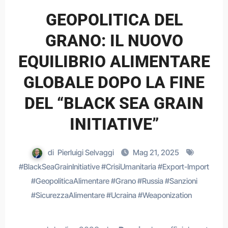
GEOPOLITICA DEL
GRANO: IL NUOVO
EQUILIBRIO ALIMENTARE
GLOBALE DOPO LA FINE
DEL “BLACK SEA GRAIN
INITIATIVE”
di
Pierluigi Selvaggi
Mag 21, 2025
#
BlackSeaGrainInitiative
#
CrisiUmanitaria
#
Export-Import
#
GeopoliticaAlimentare
#
Grano
#
Russia
#
Sanzioni
#
SicurezzaAlimentare
#
Ucraina
#
Weaponization