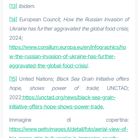
[13]
Ibidem
.
[14]
European Council;
How the Russian invasion of
Ukraine has further aggravated the global food crisis
;
2024;
https://www.consilium.europa.eu/en/infographics/ho
w-the-russian-invasion-of-ukraine-has-further-
aggravated-the-global-food-crisis/
.
[15]
United Nations;
Black Sea Grain Initiative offers
hope, shows power of trade
; UNCTAD;
2022;
https://unctad.org/news/black-sea-grain-
initiative-offers-hope-shows-power-trade.
Immagine di copertina:
https://www.gettyimages.it/detail/foto/aerial-view-of-