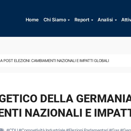
Vai
al
Home
Chi Siamo
Report
Analisi
Atti
contenuto
 POST ELEZIONI: CAMBIAMENTI NAZIONALI E IMPATTI GLOBALI
GETICO DELLA GERMANIA
NTI NAZIONALI E IMPATT
#
CDU
#
Competività Industriale
#
Elezioni Parlamentari
#
Gas
#
Ger