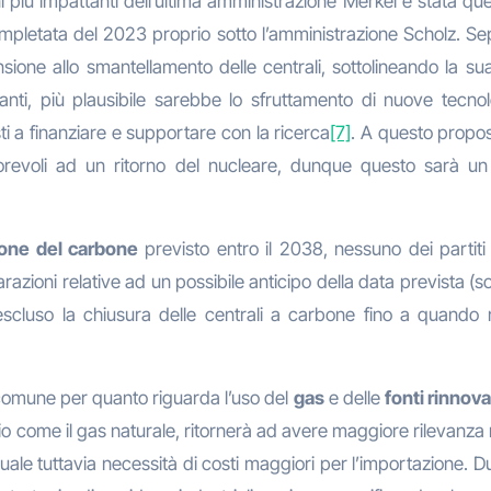
i più impattanti dell’ultima amministrazione Merkel è stata quel
ompletata del 2023 proprio sotto l’amministrazione Scholz. Sepp
sione allo smantellamento delle centrali, sottolineando la sua
pianti, più plausibile sarebbe lo sfruttamento di nuove tecn
ti a finanziare e supportare con la ricerca
[7]
. A questo propos
vorevoli ad un ritorno del nucleare, dunque questo sarà u
ione del carbone
previsto entro il 2038, nessuno dei partiti
arazioni relative ad un possibile anticipo della data prevista (
a escluso la chiusura delle centrali a carbone fino a quand
comune per quanto riguarda l’uso del
gas
e delle
fonti rinnova
prio come il gas naturale, ritornerà ad avere maggiore rilevanz
quale tuttavia necessità di costi maggiori per l’importazione. D