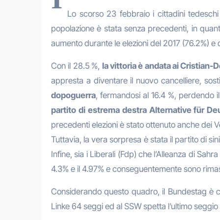
Lo scorso 23 febbraio i cittadini tedeschi
popolazione è stata senza precedenti, in quan
aumento durante le elezioni del 2017 (76.2%) e 
Con il 28.5 %,
la vittoria è andata ai Cristia
appresta a diventare il nuovo cancelliere, sos
dopoguerra
, fermandosi al 16.4 %, perdendo il 
partito di estrema destra Alternative für D
precedenti elezioni è stato ottenuto anche dei Ve
Tuttavia, la vera sorpresa è stata il partito di sin
Infine, sia i Liberali (Fdp) che l’Alleanza di S
4.3% e il 4.97% e conseguentemente sono rimas
Considerando questo quadro, il Bundestag è cos
Linke 64 seggi ed al SSW spetta l’ultimo seggio r