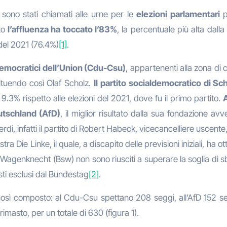
 sono stati chiamati alle urne per le
elezioni parlamentari
p
to
l’affluenza ha toccato l’83%
, la percentuale più alta dalla
del 2021 (76.4%)
[1]
.
n-Democratici dell’Union (Cdu-Csu)
, appartenenti alla zona di 
tituendo così Olaf Scholz.
Il partito socialdemocratico di Sch
9.3% rispetto alle elezioni del 2021, dove fu il primo partito.
A
eutschland (AfD)
, il miglior risultato dalla sua fondazione a
rdi, infatti il partito di Robert Habeck, vicecancelliere uscente,
istra Die Linke, il quale, a discapito delle previsioni iniziali, ha o
ahra Wagenknecht (Bsw) non sono riusciti a superare la soglia di
ti esclusi dal Bundestag
[2]
.
ì composto: al Cdu-Csu spettano 208 seggi, all’AfD 152 segg
imasto, per un totale di 630 (figura 1).