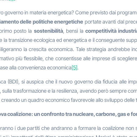
l nuovo governo in materia energetica? Come previsto dai progra
amento delle politiche energetiche
portate avanti dal prece
 primo posto la
sostenibilità
, bensì la
competitività industri
e la transizione ecologica ed energetica e il conseguente suppo
iligeranno la crescita economica. Tale strategia andrebbe inco
ivo più flessibile, che consentisse alle imprese di scegliere 
n base alla convenienza economica
[5]
.
a (BDI), si auspica che il nuovo governo dia fiducia alle impr
li, sulla trasformazione e la resilienza, avendo però sempre com
, creando un quadro economico favorevole allo sviluppo delle t
ova coalizione: un confronto tra nucleare, carbone, gas e fon
eranno i due partiti che andranno a formare la coalizione non 