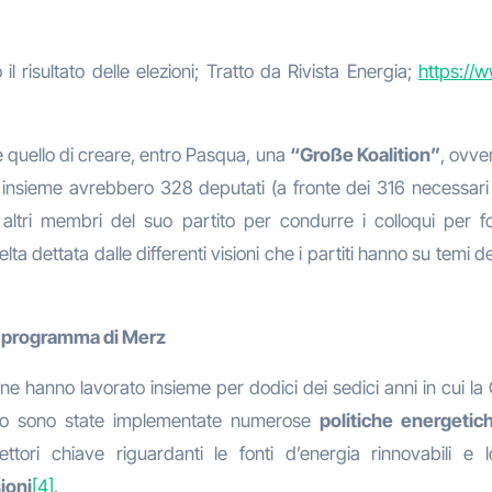
l risultato delle elezioni; Tratto da Rivista Energia;
https://w
è quello di creare, entro Pasqua, una
“Große Koalition”
, ovve
 insieme avrebbero 328 deputati (a fronte dei 316 necessari
altri membri del suo partito per condurre i colloqui per for
ta dettata dalle differenti visioni che i partiti hanno su temi d
 il programma di Merz
one hanno lavorato insieme per dodici dei sedici anni in cui 
odo sono state implementate numerose
politiche energetic
ri chiave riguardanti le fonti d’energia rinnovabili e l
ioni
[4]
.