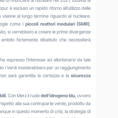
la di rinunciare al nucleare nel 2021, tuttavia la
ur è escluso un rapido ritorno all’utilizzo delle
 visione al lungo termine riguardo al nucleare.
ologie come i
piccoli reattori modulari (SMR)
,
ito, si verrebbero a creare le prime divergenze
n ambito fortemente dibattuto che necessiterà
 ha espresso l’interesse ad allontanarsi da tale
solo i Verdi insisterebbero per un raggiungimento
o non sarà garantita la certezza e la
sicurezza
bili
. Con Merz il ruolo
dell’idrogeno blu
, ovvero
a rispetto alla sua controparte verde, prodotto da
unque in questo momento di crisi, la strategia di