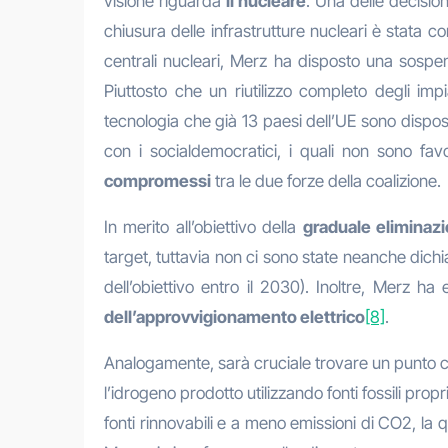
visione riguarda
il nucleare
. Una delle decision
chiusura delle infrastrutture nucleari è stata c
centrali nucleari, Merz ha disposto una sospen
Piuttosto che un riutilizzo completo degli im
tecnologia che già 13 paesi dell’UE sono dispos
con i socialdemocratici, i quali non sono fa
compromessi
tra le due forze della coalizione.
In merito all’obiettivo della
graduale eliminaz
target, tuttavia non ci sono state neanche dichi
dell’obiettivo entro il 2030). Inoltre, Merz h
dell’approvvigionamento elettrico
[8]
.
Analogamente, sarà cruciale trovare un punto 
l’idrogeno prodotto utilizzando fonti fossili pro
fonti rinnovabili e a meno emissioni di CO2, la 