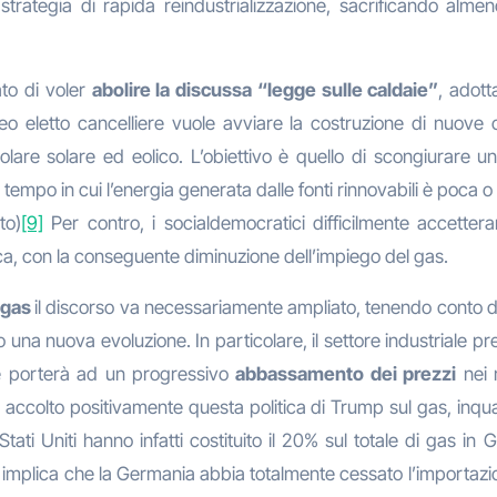
ategia di rapida reindustrializzazione, sacrificando almeno i
ato di voler
abolire la discussa “legge sulle caldaie”
, adott
Il neo eletto cancelliere vuole avviare la costruzione di nuov
ticolare solare ed eolico. L’obiettivo è quello di scongiurar
 tempo in cui l’energia generata dalle fonti rinnovabili è poca o
to)
[9]
Per contro, i socialdemocratici difficilmente accette
ica, con la conseguente diminuzione dell’impiego del gas.
 gas
il discorso va necessariamente ampliato, tenendo conto 
 una nuova evoluzione. In particolare, il settore industriale pr
he porterà ad un progressivo
abbassamento dei prezzi
nei 
 accolto positivamente questa politica di Trump sul gas, in
Stati Uniti hanno infatti costituito il 20% sul totale di gas i
n implica che la Germania abbia totalmente cessato l’importazi