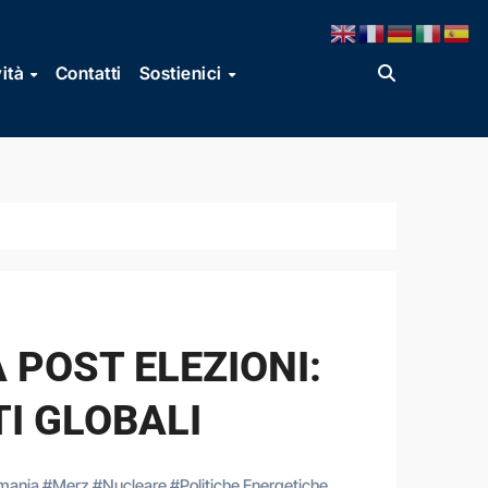
vità
Contatti
Sostienici
 POST ELEZIONI:
I GLOBALI
mania
#
Merz
#
Nucleare
#
Politiche Energetiche