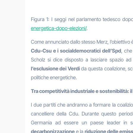
Figura 1: I seggi nel parlamento tedesco dopo i
energetica-dopo-elezioni/
.
Come annunciato dallo stesso Merz, l’obiettivo 
Cdu-Csu e i socialdemocratici dell’Spd
, che
Scholz si dice disposto a lasciare spazio ad 
l’esclusione dei Verdi
da questa coalizione, scel
politiche energetiche.
Tra competitività industriale e sostenibilità:
I due partiti che andranno a formare la coalizi
cancelliere della Cdu. Durante questo peri
Germania ad essere un paese leader in setto
decarbonizzazione
e la
riduzione delle emiss