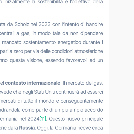
nizialmente la sostenibilità e l’obiettivo della
ata da Scholz nel 2023 con l’intento di bandire
e centrali a gas, in modo tale da non dipendere
e un mancato sostentamento energetico durante i
 pari a zero per via delle condizioni atmosferiche
ranno questa visione, essendo favorevoli ad un
del
contesto internazionale
. Il mercato del gas,
evede che negli Stati Uniti continuerà ad esserci
mercati di tutto il mondo e conseguentemente
quadrandola come parte di un più ampio accordo
n Germania nel 2024
[11]
. Questo nuovo principale
one dalla
Russia
. Oggi, la Germania riceve circa