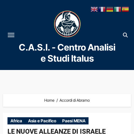
Vai
al
contenuto
C.A.S.I. - Centro Analisi
e Studi Italus
Home
Accordi di Abramo
Africa
Asia e Pacifico
Paesi MENA
LE NUOVE ALLEANZE DI ISRAELE