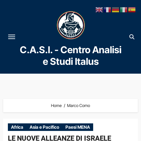
Vai
al
contenuto
C.A.S.I. - Centro Analisi
e Studi Italus
Home
Marco Corno
Africa
Asia e Pacifico
Paesi MENA
LE NUOVE ALLEANZE DI ISRAELE