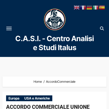
Vai
al
contenuto
C.A.S.I. - Centro Analisi
e Studi Italus
Home
AccordoCommerciale
Europa
USA e Americhe
ACCORDO COMMERCIALE UNIONE