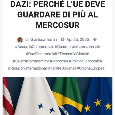
DAZI: PERCHÉ L’UE DEVE
GUARDARE DI PIÙ AL
MERCOSUR
di
Gianluca Tornini
Apr 25, 2025
#
AccordoCommerciale
#
CommercioInternazionale
#
DaziCommerciali
#
EconomiaGlobale
#
GuerraCommerciale
#
Mercosur
#
PoliticaEconomica
#
RelazioniInternazionali
#
TariffeDoganali
#
UnioneEuropea