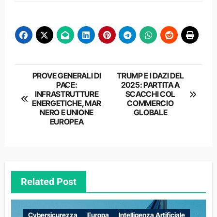
Navigazione
PROVE GENERALI DI
TRUMP E I DAZI DEL
PACE:
2025: PARTITA A
articoli
INFRASTRUTTURE
SCACCHI COL
ENERGETICHE, MAR
COMMERCIO
NERO E UNIONE
GLOBALE
EUROPEA
Related Post
Cybersicurezza
Europa
Intelligenza Artificiale