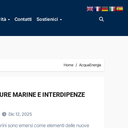
vità
Contatti
Sostienici
Home
AcquaEnergia
URE MARINE E INTERDIPENZE
Dic 12, 2025
tomarini sono emersi come elementi delle nuove