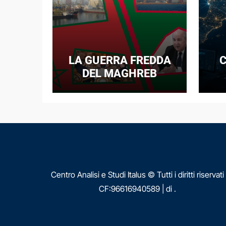
LA GUERRA FREDDA
C
DEL MAGHREB
I
E
N
Centro Analisi e Studi Italus © Tutti i diritti riservati
CF:96616940589
|
di
.