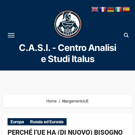
Vai
al
contenuto
C.A.S.I. - Centro Analisi
e Studi Italus
Home
AllargamentoUE
Europa
Russia ed Eurasia
PERCHÉ l’UE HA (DI NUOVO) BISOGNO