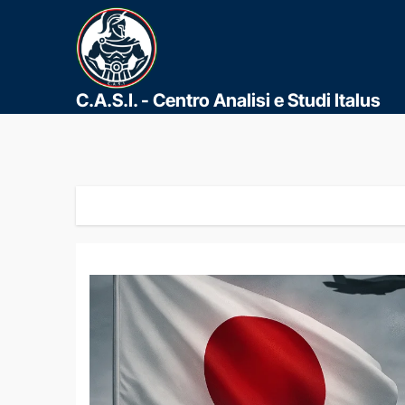
C.A.S.I. - Centro Analisi e Studi Italus