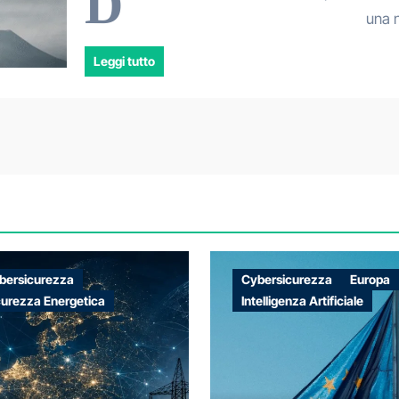
D
una 
Leggi tutto
bersicurezza
Cybersicurezza
Europa
curezza Energetica
Intelligenza Artificiale