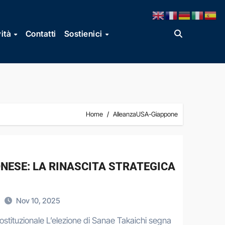
vità
Contatti
Sostienici
Home
AlleanzaUSA-Giappone
NESE: LA RINASCITA STRATEGICA
Nov 10, 2025
costituzionale L’elezione di Sanae Takaichi segna