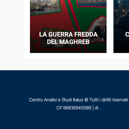
LA GUERRA FREDDA
C
DEL MAGHREB
I
E
N
Centro Analisi e Studi Italus © Tutti i diritti riservati
CF:96616940589
|
di
.