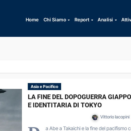
Vai
al
Home
Chi Siamo
Report
Analisi
Atti
contenuto
Asia e Pacifico
LA FINE DEL DOPOGUERRA GIAPPO
E IDENTITARIA DI TOKYO
Vittorio Iacopini
a Abe a Takaichi e la fine del pacifismo 