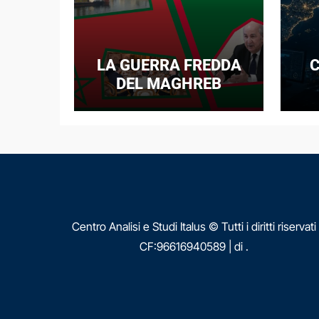
LA GUERRA FREDDA
C
DEL MAGHREB
I
E
N
Centro Analisi e Studi Italus © Tutti i diritti riservati
CF:96616940589
|
di
.