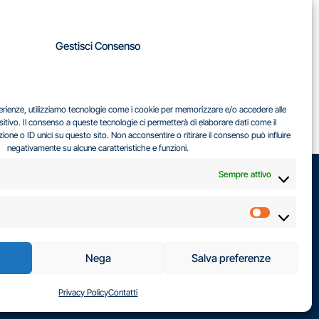
A
Gestisci Consenso
LA
IL DILEMMA SERBO
sperienze, utilizziamo tecnologie come i cookie per memorizzare e/o accedere alle
EA
sitivo. Il consenso a queste tecnologie ci permetterà di elaborare dati come il
ne o ID unici su questo sito. Non acconsentire o ritirare il consenso può influire
negativamente su alcune caratteristiche e funzioni.
Sempre attivo
Marketin
Nega
Salva preferenze
Privacy Policy
Contatti