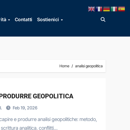
vità
Contatti
Sostienici
Home
analisi geopolitica
 PRODURRE GEOPOLITICA
I.
Feb 19, 2026
 capire e produrre analisi geopolitiche: metodo,
scrittura analitica, conflitti…