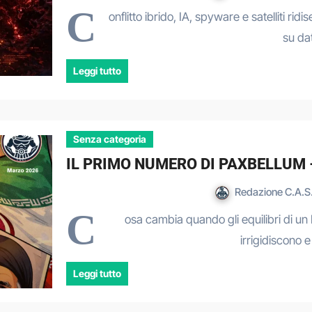
C
onflitto ibrido, IA, spyware e satelliti ri
su dat
Leggi tutto
Senza categoria
IL PRIMO NUMERO DI PAXBELLUM – 
Redazione C.A.S.
C
osa cambia quando gli equilibri di un
irrigidiscono
Leggi tutto