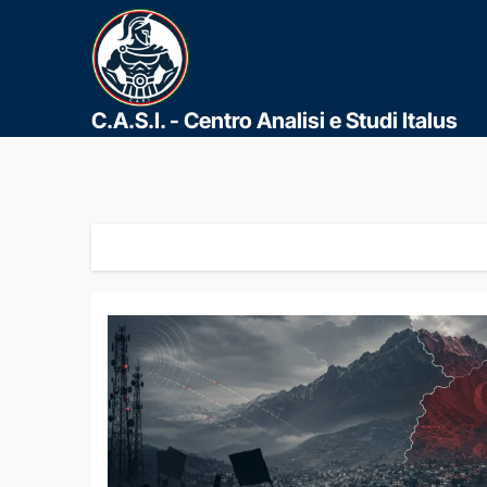
C.A.S.I. - Centro Analisi e Studi Italus