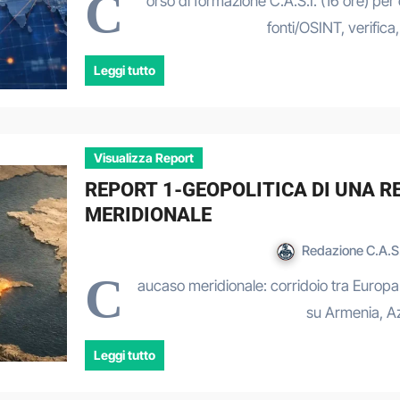
C
orso di formazione C.A.S.I. (16 ore) per
fonti/OSINT, verifica, 
Leggi tutto
Visualizza Report
REPORT 1-GEOPOLITICA DI UNA 
MERIDIONALE
Redazione C.A.S.
C
aucaso meridionale: corridoio tra Europa 
su Armenia, A
Leggi tutto