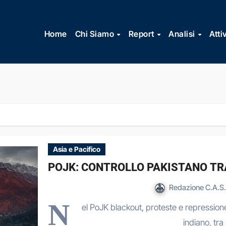
Vai
al
Home
Chi Siamo
Report
Analisi
Atti
contenuto
Asia e Pacifico
POJK: CONTROLLO PAKISTANO TR
Redazione C.A.S.
N
el PoJK blackout, proteste e repression
indiano, tra