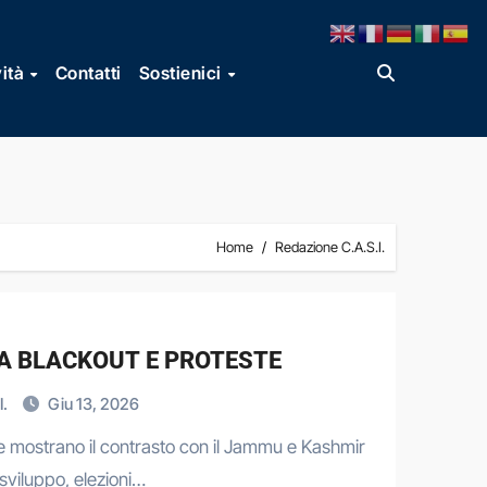
vità
Contatti
Sostienici
Home
Redazione C.A.S.I.
A BLACKOUT E PROTESTE
I.
Giu 13, 2026
e mostrano il contrasto con il Jammu e Kashmir
 sviluppo, elezioni…