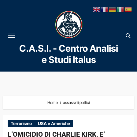
Vai
al
contenuto
C.A.S.I. - Centro Analisi
e Studi Italus
Home
assassinii politici
Terrorismo
USA e Americhe
L’OMICIDIO DI CHARLIE KIRK, E’