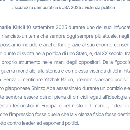
#
sicurezza democratica
#
USA 2025
#
violenza politica
arlie Kirk
il 10 settembre 2025 durante uno dei suoi infuocati di
ha rilanciato un tema che sembra oggi sempre più attuale, negli
ggi possiamo includere anche Kirk grazie al suo enorme consen
 punto di svolta nella politica di uno Stato, e, dal XX secolo, tr
roprio strumento nelle mani degli oppositori. Dalla “goccia
 guerra mondiale, alla storica e complessa vicenda di John 
 Senza dimenticare Yitzhak Rabin, premier israeliano ucciso nel
stro giapponese Shinzo Abe assassinato durante un comizio e
te sembra essere quindi piena di omicidi legati all’ideologia e 
tati terroristici in Europa e nel resto del mondo, l’idea di 
 l’impression fosse quella che la violenza fisica fosse destina
to contro leader ed esponenti poltiici.