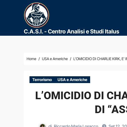
C.A.S.I. - Centro Analisi e Studi Italus
Home
USA e Americhe
L’OMICIDIO DI CHARLIE KIRK, E
Terrorismo
USA e Americhe
L’OMICIDIO DI CH
DI “A
di
Riccardo Maria Losacco
Set 12, 2