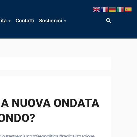
vità
Contatti
Sostienici
 UNA NUOVA ONDATA
MONDO?
dio
#
estremismo
#
Geopolitica
#
radicalizzazione