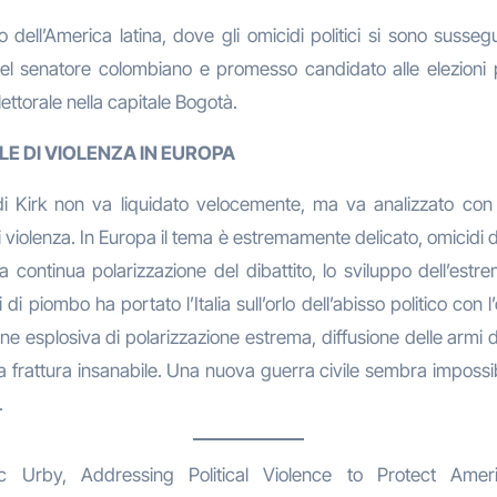
ll’America latina, dove gli omicidi politici si sono susseguit
el senatore colombiano e promesso candidato alle elezioni p
ttorale nella capitale Bogotà.
ALE DI VIOLENZA IN EUROPA
o di Kirk non va liquidato velocemente, ma va analizzato con
di violenza. In Europa il tema è estremamente delicato, omicidi di
ontinua polarizzazione del dibattito, lo sviluppo dell’estrem
i piombo ha portato l’Italia sull’orlo dell’abisso politico con l
one esplosiva di polarizzazione estrema, diffusione delle armi d
a frattura insanabile. Una nuova guerra civile sembra impossibile
.
 Urby, Addressing Political Violence to Protect Ameri