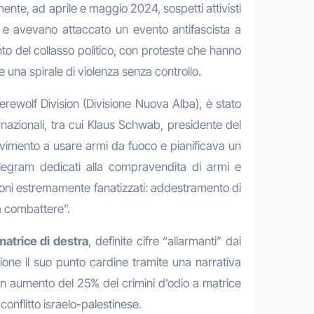
nte, ad aprile e maggio 2024, sospetti attivisti
a e avevano attaccato un evento antifascista a
nto del collasso politico, con proteste che hanno
e una spirale di violenza senza controllo.
rewolf Division (Divisione Nuova Alba), è stato
ternazionali, tra cui Klaus Schwab, presidente del
vimento a usare armi da fuoco e pianificava un
Telegram dedicati alla compravendita di armi e
 toni estremamente fanatizzati: addestramento di
 a combattere”.
matrice di destra
, definite cifre “allarmanti” dai
zione il suo punto cardine tramite una narrativa
un aumento del 25% dei crimini d’odio a matrice
onflitto israelo-palestinese.