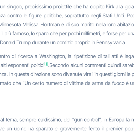
 un singolo, precisissimo proiettile che ha colpito Kirk alla g
 contro le figure politiche, soprattutto negli Stati Uniti. P
 Minnesota Melissa Hortman e di suo marito nella loro abitazione
il più famoso, lo sparo che per pochi millimetri, e forse per 
se Donald Trump durante un comizio proprio in Pennsylvania.
ntro di ricerca a Washington, la ripetizione di tali atti è lega
[1]
lti esponenti politici
.Secondo alcuni commenti quindi sarebbe
a. In questa direzione sono divenute virali in questi giorni le 
fermato che “Un certo numero di vittime da arma da fuoco è u
ata al tema, sempre caldissimo, del “gun control”, in Europa l
e un uomo ha sparato e gravemente ferito il premier populis