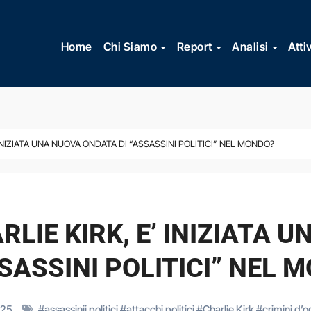
Vai
al
Home
Chi Siamo
Report
Analisi
Atti
contenuto
’ INIZIATA UNA NUOVA ONDATA DI “ASSASSINI POLITICI” NEL MONDO?
ARLIE KIRK, E’ INIZIATA
SSASSINI POLITICI” NEL 
025
#
assassinii politici
#
attacchi politici
#
Charlie Kirk
#
crimini d’o