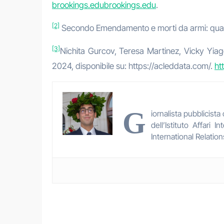
brookings.edu
brookings.edu
.
[2]
Secondo Emendamento e morti da armi: quando
[3]
Nichita Gurcov, Teresa Martinez, Vicky Yiag
2024, disponibile su: https://acleddata.com/.
ht
G
iornalista pubblicist
dell’Istituto Affari
International Relations