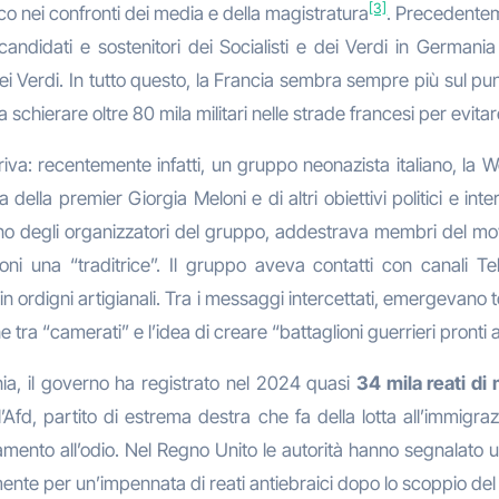
[3]
o nei confronti dei media e della magistratura
. Precedenteme
andidati e sostenitori dei Socialisti e dei Verdi in Germani
dei Verdi. In tutto questo, la Francia sembra sempre più sul pu
schierare oltre 80 mila militari nelle strade francesi per evitar
va: recentemente infatti, un gruppo neonazista italiano, la We
della premier Giorgia Meloni e di altri obiettivi politici e in
o degli organizzatori del gruppo, addestrava membri del mo
oni una “traditrice”. Il gruppo aveva contatti con canali 
 ordigni artigianali. Tra i messaggi intercettati, emergevano
 tra “camerati” e l’idea di creare “battaglioni guerrieri pronti
a, il governo ha registrato nel 2024 quasi
34 mila reati di 
Afd, partito di estrema destra che fa della lotta all’immigra
tamento all’odio. Nel Regno Unito le autorità hanno segnalato 
ente per un’impennata di reati antiebraici dopo lo scoppio del c