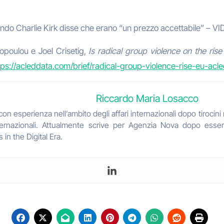
 Charlie Kirk disse che erano “un prezzo accettabile” – VID
opoulou e Joel Crisetig,
Is radical group violence on the ris
tps://acleddata.com/brief/radical-group-violence-rise-eu-acle
Riccardo Maria Losacco
a con esperienza nell’ambito degli affari internazionali dopo tiroci
 Internazionali. Attualmente scrive per Agenzia Nova dopo esse
 in the Digital Era.