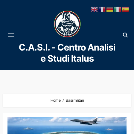
Vai
al
contenuto
C.A.S.I. - Centro Analisi
e Studi Italus
Home
Basi militari