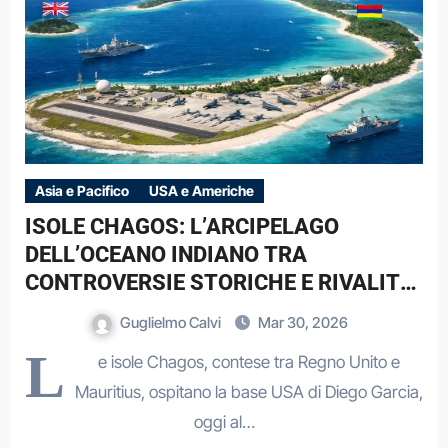
Asia e Pacifico
USA e Americhe
ISOLE CHAGOS: L’ARCIPELAGO
DELL’OCEANO INDIANO TRA
CONTROVERSIE STORICHE E RIVALITÀ
USA-CINA
Guglielmo Calvi
Mar 30, 2026
L
e isole Chagos, contese tra Regno Unito e
Mauritius, ospitano la base USA di Diego Garcia,
oggi al…