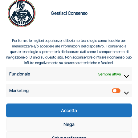
Gestisci Consenso
IL DILEMMA SERBO
Per fornire le migliori esperienze, utilizziamo tecnologie come i cookie per
memorizzare e/o accedere alle informazioni del dispositivo. Il consenso a
queste tecnologie ci permetterà di elaborare dati come il comportamento di
navigazione o ID unici su questo sito. Non acconsentire o ritirare il consenso può
Centro Analisi e Studi Italus © Tutti i diritti riservati
influire negativamente su alcune caratteristiche e funzioni.
CF:96616940589
|
di
.
Funzionale
Sempre attivo
Marketing
Marketi
Accetta
C.A.S.I. – Centro
Nega
Analisi e Studi Italus