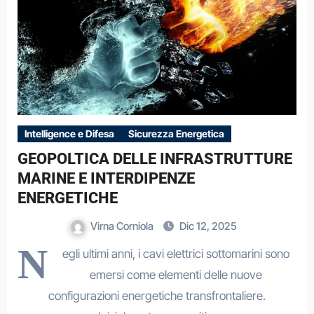
Intelligence e Difesa
Sicurezza Energetica
GEOPOLTICA DELLE INFRASTRUTTURE
MARINE E INTERDIPENZE
ENERGETICHE
Virna Corniola
Dic 12, 2025
N
egli ultimi anni, i cavi elettrici sottomarini sono
emersi come elementi delle nuove
configurazioni energetiche transfrontaliere.