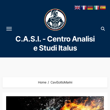
Vai
al
contenuto
C.A.S.I. - Centro Analisi
e Studi Italus
Home
CaviSottoMarini