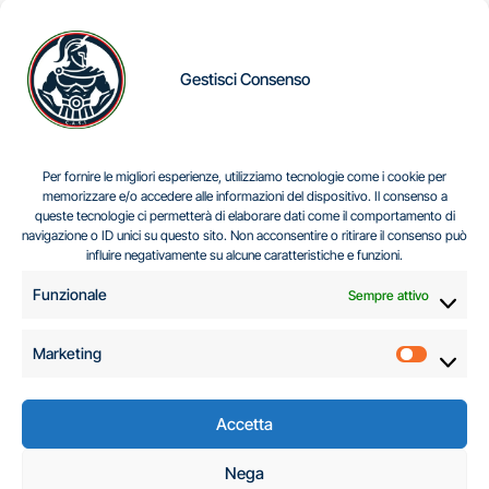
Gestisci Consenso
IL DILEMMA SERBO
Per fornire le migliori esperienze, utilizziamo tecnologie come i cookie per
memorizzare e/o accedere alle informazioni del dispositivo. Il consenso a
queste tecnologie ci permetterà di elaborare dati come il comportamento di
navigazione o ID unici su questo sito. Non acconsentire o ritirare il consenso può
Centro Analisi e Studi Italus © Tutti i diritti riservati
influire negativamente su alcune caratteristiche e funzioni.
CF:96616940589
|
di
.
Funzionale
Sempre attivo
Marketing
Marketi
Accetta
C.A.S.I. – Centro
Nega