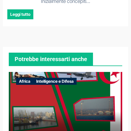
Inizialmente concepiti…
Leggi tutto
Potrebbe interessarti anche
Africa
Intelligence e Difesa