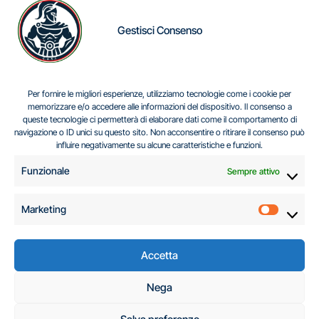
Gestisci Consenso
IL DILEMMA SERBO
Per fornire le migliori esperienze, utilizziamo tecnologie come i cookie per
memorizzare e/o accedere alle informazioni del dispositivo. Il consenso a
queste tecnologie ci permetterà di elaborare dati come il comportamento di
navigazione o ID unici su questo sito. Non acconsentire o ritirare il consenso può
Centro Analisi e Studi Italus © Tutti i diritti riservati
influire negativamente su alcune caratteristiche e funzioni.
CF:96616940589
|
di
.
Funzionale
Sempre attivo
Marketing
Marketi
Accetta
C.A.S.I. – Centro
Nega
Analisi e Studi Italus