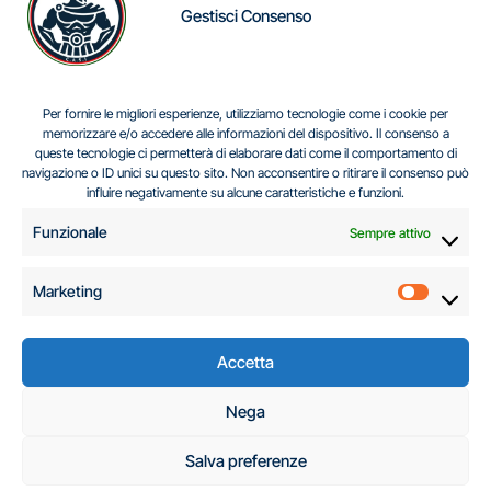
Gestisci Consenso
IL DILEMMA SERBO
Per fornire le migliori esperienze, utilizziamo tecnologie come i cookie per
memorizzare e/o accedere alle informazioni del dispositivo. Il consenso a
queste tecnologie ci permetterà di elaborare dati come il comportamento di
navigazione o ID unici su questo sito. Non acconsentire o ritirare il consenso può
Centro Analisi e Studi Italus © Tutti i diritti riservati
influire negativamente su alcune caratteristiche e funzioni.
CF:96616940589
|
di
.
Funzionale
Sempre attivo
Marketing
Marketi
Accetta
C.A.S.I. – Centro
Nega
Analisi e Studi Italus
Salva preferenze