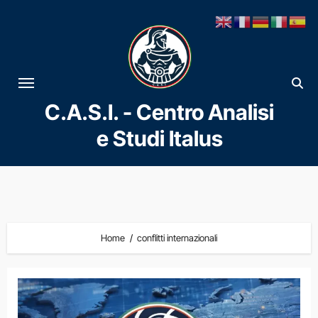
Vai
al
contenuto
C.A.S.I. - Centro Analisi
e Studi Italus
Home
conflitti internazionali