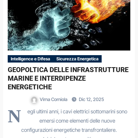
Intelligence e Difesa
Sicurezza Energetica
GEOPOLTICA DELLE INFRASTRUTTURE
MARINE E INTERDIPENZE
ENERGETICHE
Virna Corniola
Dic 12, 2025
N
egli ultimi anni, i cavi elettrici sottomarini sono
emersi come elementi delle nuove
configurazioni energetiche transfrontaliere.