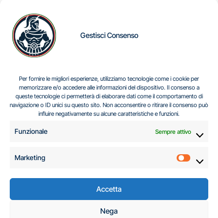
Gestisci Consenso
IL DILEMMA SERBO
Per fornire le migliori esperienze, utilizziamo tecnologie come i cookie per
memorizzare e/o accedere alle informazioni del dispositivo. Il consenso a
queste tecnologie ci permetterà di elaborare dati come il comportamento di
navigazione o ID unici su questo sito. Non acconsentire o ritirare il consenso può
Centro Analisi e Studi Italus © Tutti i diritti riservati
influire negativamente su alcune caratteristiche e funzioni.
CF:96616940589
|
di
.
Funzionale
Sempre attivo
Marketing
Marketi
Accetta
C.A.S.I. – Centro
Nega