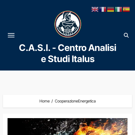
Vai
al
contenuto
C.A.S.I. - Centro Analisi
e Studi Italus
Home
CooperazioneEnergetica