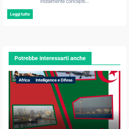
Inizialmente concepiti…
Leggi tutto
Potrebbe interessarti anche
Africa
Intelligence e Difesa