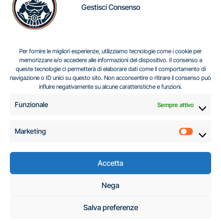
Gestisci Consenso
IL DILEMMA SERBO
Per fornire le migliori esperienze, utilizziamo tecnologie come i cookie per
memorizzare e/o accedere alle informazioni del dispositivo. Il consenso a
queste tecnologie ci permetterà di elaborare dati come il comportamento di
navigazione o ID unici su questo sito. Non acconsentire o ritirare il consenso può
Centro Analisi e Studi Italus © Tutti i diritti riservati
influire negativamente su alcune caratteristiche e funzioni.
CF:96616940589
|
di
.
Funzionale
Sempre attivo
Marketing
Marketi
Accetta
C.A.S.I. – Centro
Nega
Analisi e Studi Italus
Salva preferenze