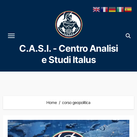
Vai
al
contenuto
C.A.S.I. - Centro Analisi
e Studi Italus
Home
corso geopolitica