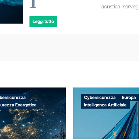
I
acustica, sorveg
Leggi tutto
bersicurezza
Cybersicurezza
Europa
curezza Energetica
Intelligenza Artificiale