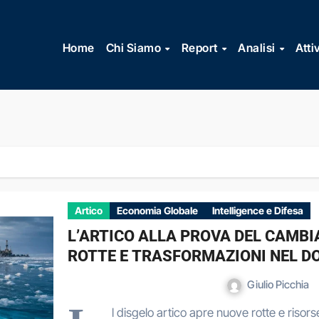
Vai
al
Home
Chi Siamo
Report
Analisi
Atti
contenuto
Artico
Economia Globale
Intelligence e Difesa
L’ARTICO ALLA PROVA DEL CAMB
ROTTE E TRASFORMAZIONI NEL D
Giulio Picchia
l disgelo artico apre nuove rotte e riso