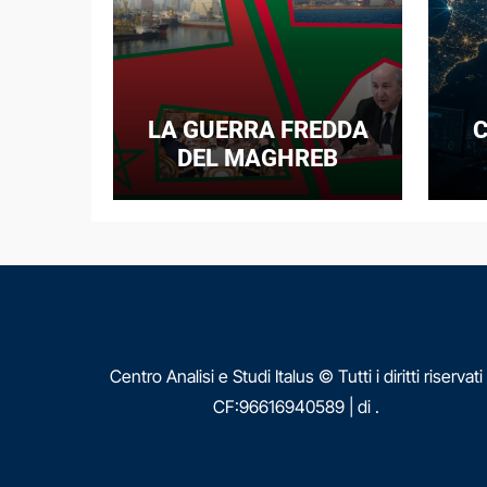
LA GUERRA FREDDA
C
DEL MAGHREB
I
E
N
Centro Analisi e Studi Italus © Tutti i diritti riservati
CF:96616940589
|
di
.