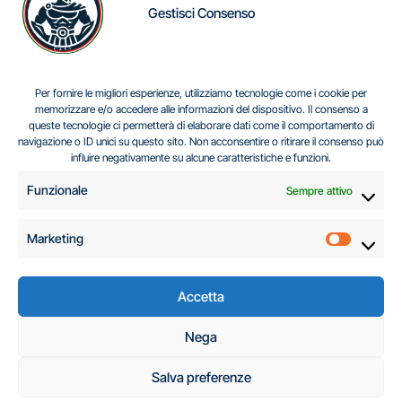
Gestisci Consenso
IL DILEMMA SERBO
Per fornire le migliori esperienze, utilizziamo tecnologie come i cookie per
memorizzare e/o accedere alle informazioni del dispositivo. Il consenso a
queste tecnologie ci permetterà di elaborare dati come il comportamento di
navigazione o ID unici su questo sito. Non acconsentire o ritirare il consenso può
Centro Analisi e Studi Italus © Tutti i diritti riservati
influire negativamente su alcune caratteristiche e funzioni.
CF:96616940589
|
di
.
Funzionale
Sempre attivo
Marketing
Marketi
Accetta
C.A.S.I. – Centro
Nega
Analisi e Studi Italus
Salva preferenze