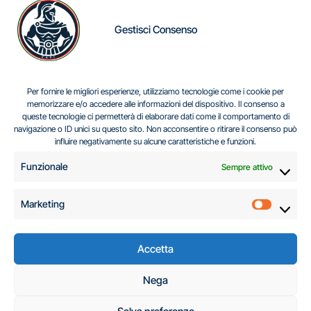
Gestisci Consenso
IL DILEMMA SERBO
Per fornire le migliori esperienze, utilizziamo tecnologie come i cookie per
memorizzare e/o accedere alle informazioni del dispositivo. Il consenso a
queste tecnologie ci permetterà di elaborare dati come il comportamento di
navigazione o ID unici su questo sito. Non acconsentire o ritirare il consenso può
Centro Analisi e Studi Italus © Tutti i diritti riservati
influire negativamente su alcune caratteristiche e funzioni.
CF:96616940589
|
di
.
Funzionale
Sempre attivo
Marketing
Marketi
Accetta
C.A.S.I. – Centro
Nega
Analisi e Studi Italus