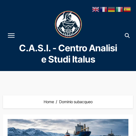
Vai
al
contenuto
C.A.S.I. - Centro Analisi
e Studi Italus
Home
Dominio subacqueo