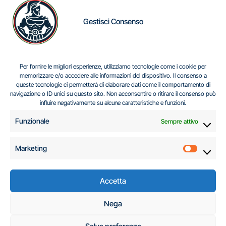
Gestisci Consenso
IL DILEMMA SERBO
Per fornire le migliori esperienze, utilizziamo tecnologie come i cookie per
memorizzare e/o accedere alle informazioni del dispositivo. Il consenso a
queste tecnologie ci permetterà di elaborare dati come il comportamento di
navigazione o ID unici su questo sito. Non acconsentire o ritirare il consenso può
Centro Analisi e Studi Italus © Tutti i diritti riservati
influire negativamente su alcune caratteristiche e funzioni.
CF:96616940589
|
di
.
Funzionale
Sempre attivo
Marketing
Marketi
Accetta
C.A.S.I. – Centro
Nega
Analisi e Studi Italus