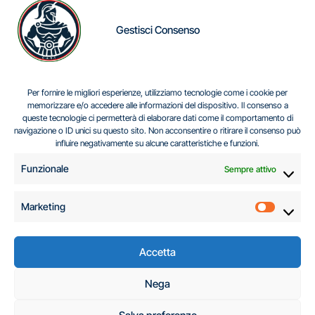
Gestisci Consenso
IL DILEMMA SERBO
Per fornire le migliori esperienze, utilizziamo tecnologie come i cookie per
memorizzare e/o accedere alle informazioni del dispositivo. Il consenso a
queste tecnologie ci permetterà di elaborare dati come il comportamento di
navigazione o ID unici su questo sito. Non acconsentire o ritirare il consenso può
Centro Analisi e Studi Italus © Tutti i diritti riservati
influire negativamente su alcune caratteristiche e funzioni.
CF:96616940589
|
di
.
Funzionale
Sempre attivo
Marketing
Marketi
Accetta
C.A.S.I. – Centro
Nega
Analisi e Studi Italus