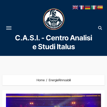
Vai
al
contenuto
C.A.S.I. - Centro Analisi
e Studi Italus
Home
EnergieRinnoabili