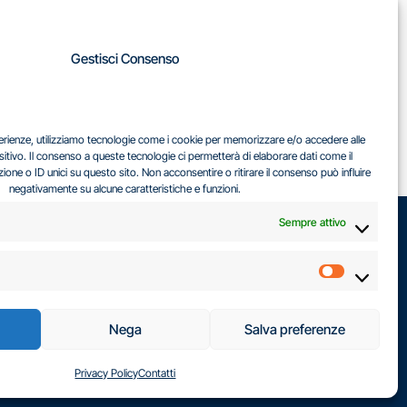
A
Gestisci Consenso
LA
IL DILEMMA SERBO
sperienze, utilizziamo tecnologie come i cookie per memorizzare e/o accedere alle
EA
sitivo. Il consenso a queste tecnologie ci permetterà di elaborare dati come il
ne o ID unici su questo sito. Non acconsentire o ritirare il consenso può influire
negativamente su alcune caratteristiche e funzioni.
Sempre attivo
Marketin
Nega
Salva preferenze
Privacy Policy
Contatti