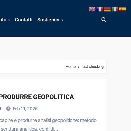
vità
Contatti
Sostienici
Home
fact checking
 PRODURRE GEOPOLITICA
I.
Feb 19, 2026
 capire e produrre analisi geopolitiche: metodo,
scrittura analitica, conflitti…