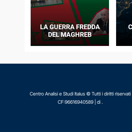
LA GUERRA FREDDA
C
DEL MAGHREB
I
E
N
Centro Analisi e Studi Italus © Tutti i diritti riservati
CF:96616940589
|
di
.