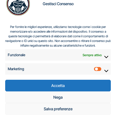
Gestisci Consenso
IL DILEMMA SERBO
Per fornire le migliori esperienze, utilizziamo tecnologie come i cookie per
memorizzare e/o accedere alle informazioni del dispositivo. Il consenso a
queste tecnologie ci permetterà di elaborare dati come il comportamento di
navigazione o ID unici su questo sito. Non acconsentire o ritirare il consenso può
Centro Analisi e Studi Italus © Tutti i diritti riservati
influire negativamente su alcune caratteristiche e funzioni.
CF:96616940589
|
di
.
Funzionale
Sempre attivo
Marketing
Marketi
Accetta
C.A.S.I. – Centro
Nega
Analisi e Studi Italus
Salva preferenze