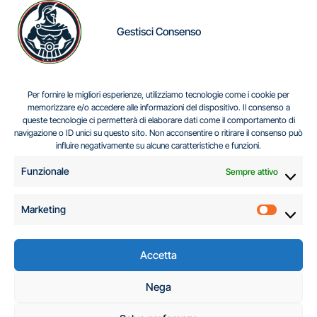
Gestisci Consenso
IL DILEMMA SERBO
Per fornire le migliori esperienze, utilizziamo tecnologie come i cookie per
memorizzare e/o accedere alle informazioni del dispositivo. Il consenso a
queste tecnologie ci permetterà di elaborare dati come il comportamento di
navigazione o ID unici su questo sito. Non acconsentire o ritirare il consenso può
Centro Analisi e Studi Italus © Tutti i diritti riservati
influire negativamente su alcune caratteristiche e funzioni.
CF:96616940589
|
di
.
Funzionale
Sempre attivo
Marketing
Marketi
Accetta
C.A.S.I. – Centro
Nega
Analisi e Studi Italus