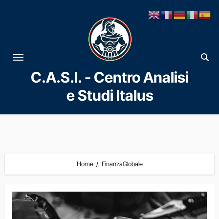
Vai
al
contenuto
C.A.S.I. - Centro Analisi
e Studi Italus
Home
FinanzaGlobale