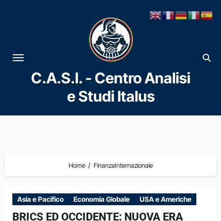
Vai
al
contenuto
C.A.S.I. - Centro Analisi
e Studi Italus
Home
FinanzaInternazionale
Asia e Pacifico
Economia Globale
USA e Americhe
BRICS ED OCCIDENTE: NUOVA ERA